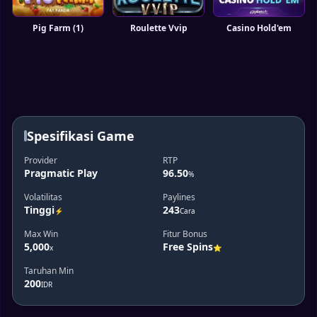
Pig Farm (1)
Roulette Vvip
Casino Hold'em
Spesifikasi Game
Provider
RTP
Pragmatic Play
96.50
%
Volatilitas
Paylines
Tinggi
243
⚡
Cara
Max Win
Fitur Bonus
5,000
Free Spins
x
⭐
Taruhan Min
200
IDR