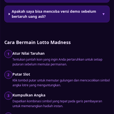
Apakah saya bisa mencoba versi demo sebelum
▼
bertaruh uang asli?
Cara Bermain Lotto Madness
Atur Nilai Taruhan
1
Tentukan jumlah koin yang ingin Anda pertaruhkan untuk setiap
putaran sebelum memulai permainan.
Putar Slot
2
Klik tombol putar untuk memutar gulungan dan mencocokkan simbol
angka lotre yang menguntungkan.
Kumpulkan Angka
3
Dapatkan kombinasi simbol yang tepat pada garis pembayaran
untuk memenangkan hadiah instan.