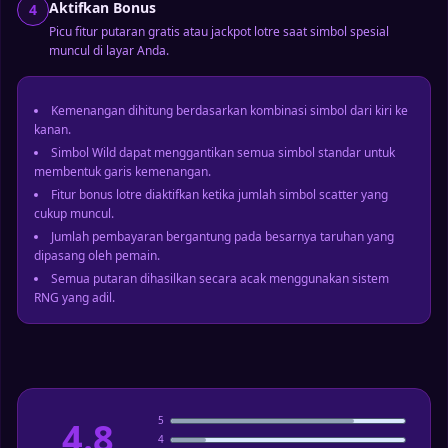
Aktifkan Bonus
4
Picu fitur putaran gratis atau jackpot lotre saat simbol spesial
muncul di layar Anda.
Kemenangan dihitung berdasarkan kombinasi simbol dari kiri ke
kanan.
Simbol Wild dapat menggantikan semua simbol standar untuk
membentuk garis kemenangan.
Fitur bonus lotre diaktifkan ketika jumlah simbol scatter yang
cukup muncul.
Jumlah pembayaran bergantung pada besarnya taruhan yang
dipasang oleh pemain.
Semua putaran dihasilkan secara acak menggunakan sistem
RNG yang adil.
5
4.8
4