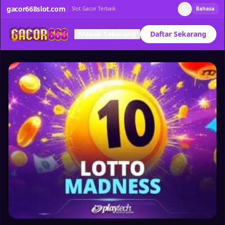
gacor668slot.com
Slot Gacor Terbaik
Bahasa
Masuk Sekarang
Daftar Sekarang