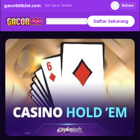
gacor668slot.com
Slot Gacor Terbaik
Bahasa
Masuk Sekarang
Daftar Sekarang