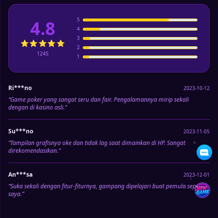
5
4.8
4
3
⭐⭐⭐⭐⭐
2
1245
1
Ri***no
2023-10-12
“Game poker yang sangat seru dan fair. Pengalamannya mirip sekali
dengan di kasino asli.”
Su***no
2023-11-05
“Tampilan grafisnya oke dan tidak lag saat dimainkan di HP. Sangat
direkomendasikan.”
An***sa
2023-12-01
“Suka sekali dengan fitur-fiturnya, gampang dipelajari buat pemula seperti
saya.”