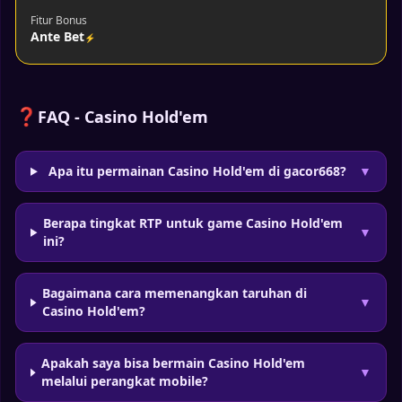
Fitur Bonus
Ante Bet
⚡
❓
FAQ - Casino Hold'em
Apa itu permainan Casino Hold'em di gacor668?
▼
Berapa tingkat RTP untuk game Casino Hold'em
▼
ini?
Bagaimana cara memenangkan taruhan di
▼
Casino Hold'em?
Apakah saya bisa bermain Casino Hold'em
▼
melalui perangkat mobile?