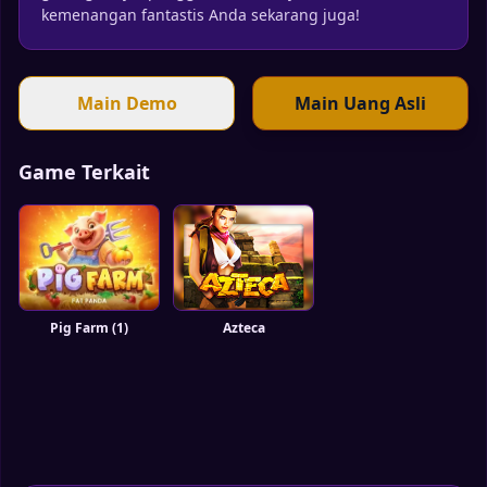
kemenangan fantastis Anda sekarang juga!
Main Demo
Main Uang Asli
Game Terkait
Pig Farm (1)
Azteca