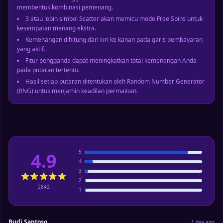
membentuk kombinasi pemenang.
3 atau lebih simbol Scatter akan memicu mode Free Spins untuk
kesempatan menang ekstra.
Kemenangan dihitung dari kiri ke kanan pada garis pembayaran
yang aktif.
Fitur pengganda dapat meningkatkan total kemenangan Anda
pada putaran tertentu.
Hasil setiap putaran ditentukan oleh Random Number Generator
(RNG) untuk menjamin keadilan permainan.
5
4.9
4
3
⭐⭐⭐⭐⭐
2
2842
1
Budi Santoso
1 day ago