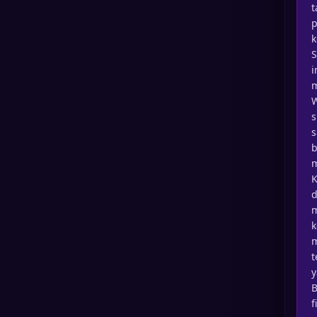
t
p
k
S
i
m
W
s
s
b
K
d
m
k
m
t
y
B
f