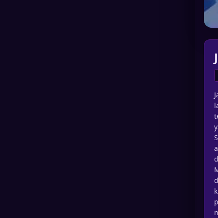
J
l
t
y
S
a
d
M
d
k
p
m