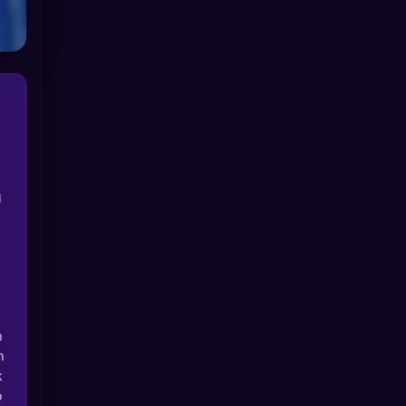
g
n
n
k
o