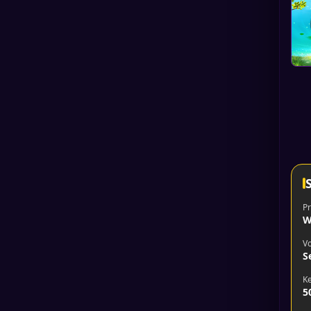
Pr
W
Vo
S
K
5