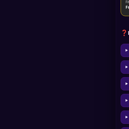
Fi
F
❓