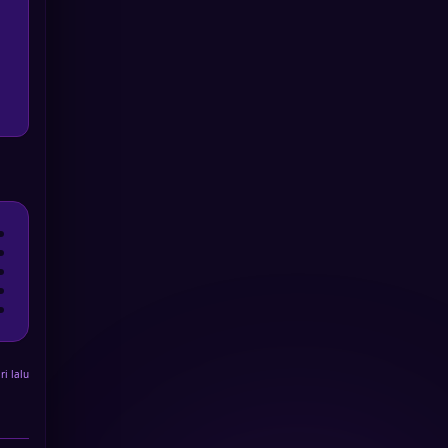
ri lalu