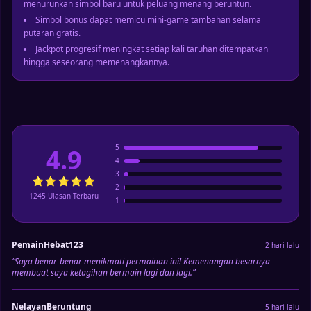
menurunkan simbol baru untuk peluang menang beruntun.
Simbol bonus dapat memicu mini-game tambahan selama
putaran gratis.
Jackpot progresif meningkat setiap kali taruhan ditempatkan
hingga seseorang memenangkannya.
Ulasan Pengguna
5
4.9
4
3
⭐⭐⭐⭐⭐
2
1245 Ulasan Terbaru
1
PemainHebat123
2 hari lalu
“Saya benar-benar menikmati permainan ini! Kemenangan besarnya
membuat saya ketagihan bermain lagi dan lagi.”
NelayanBeruntung
5 hari lalu