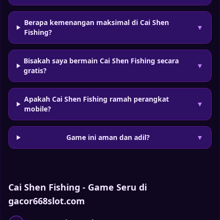
Berapa kemenangan maksimal di Cai Shen
▼
Fishing?
Bisakah saya bermain Cai Shen Fishing secara
▼
gratis?
Apakah Cai Shen Fishing ramah perangkat
▼
mobile?
Game ini aman dan adil?
▼
Cai Shen Fishing - Game Seru di
gacor668slot.com