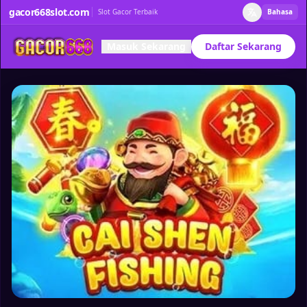
gacor668slot.com
Slot Gacor Terbaik
Bahasa
Masuk Sekarang
Daftar Sekarang