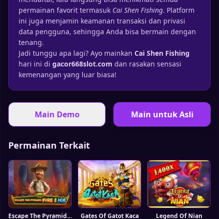
permainan favorit termasuk
Cai Shen Fishing
. Platform
ini juga menjamin keamanan transaksi dan privasi
data pengguna, sehingga Anda bisa bermain dengan
tenang.
Jadi tunggu apa lagi? Ayo mainkan
Cai Shen Fishing
hari ini di
gacor668slot.com
dan rasakan sensasi
kemenangan yang luar biasa!
Main Demo
Main untuk Asli
Permainan Terkait
Escape The Pyramid - Fire & Ice
Gates Of Gatot Kaca
Legend Of Nian