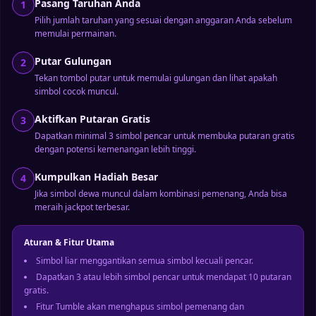
Pasang Taruhan Anda
1
Pilih jumlah taruhan yang sesuai dengan anggaran Anda sebelum
memulai permainan.
Putar Gulungan
2
Tekan tombol putar untuk memulai gulungan dan lihat apakah
simbol cocok muncul.
Aktifkan Putaran Gratis
3
Dapatkan minimal 3 simbol pencar untuk membuka putaran gratis
dengan potensi kemenangan lebih tinggi.
Kumpulkan Hadiah Besar
4
Jika simbol dewa muncul dalam kombinasi pemenang, Anda bisa
meraih jackpot terbesar.
Aturan & Fitur Utama
Simbol liar menggantikan semua simbol kecuali pencar.
Dapatkan 3 atau lebih simbol pencar untuk mendapat 10 putaran
gratis.
Fitur Tumble akan menghapus simbol pemenang dan