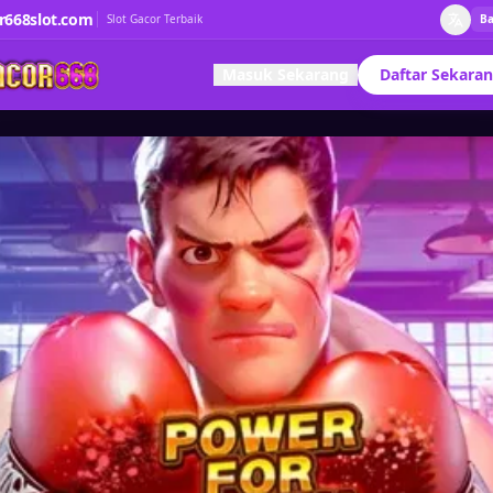
r668slot.com
Slot Gacor Terbaik
B
Masuk Sekarang
Daftar Sekara