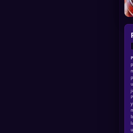
P
p
m
p
u
j
P
y
m
b
l
u