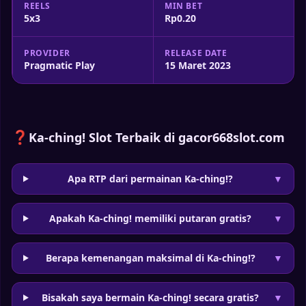
REELS
MIN BET
5x3
Rp0.20
PROVIDER
RELEASE DATE
Pragmatic Play
15 Maret 2023
❓
Ka-ching! Slot Terbaik di gacor668slot.com
Apa RTP dari permainan Ka-ching!?
▼
Apakah Ka-ching! memiliki putaran gratis?
▼
Berapa kemenangan maksimal di Ka-ching!?
▼
Bisakah saya bermain Ka-ching! secara gratis?
▼