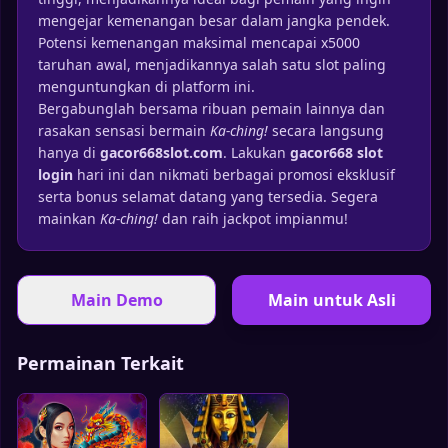
mengejar kemenangan besar dalam jangka pendek.
Potensi kemenangan maksimal mencapai x5000
taruhan awal, menjadikannya salah satu slot paling
menguntungkan di platform ini.
Bergabunglah bersama ribuan pemain lainnya dan
rasakan sensasi bermain
Ka-ching!
secara langsung
hanya di
gacor668slot.com
. Lakukan
gacor668 slot
login
hari ini dan nikmati berbagai promosi eksklusif
serta bonus selamat datang yang tersedia. Segera
mainkan
Ka-ching!
dan raih jackpot impianmu!
Main Demo
Main untuk Asli
Permainan Terkait