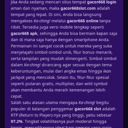
Jika Anda sedang mencari situs tempat
gacor668 login
aman dan nyaman, maka
gacor668slot.com
adalah
tempat yang tepat. Di sini, Anda bisa langsung
mengakses
Ka-ching!
melalui
gacor668 online
tanpa
ribet. Tersedia juga versi mobile lengkap seperti
gacor668 apk
, sehingga Anda bisa bermain kapan saja
dan di mana saja hanya dengan smartphone Anda.
Permainan ini sangat cocok untuk mereka yang suka
menjelajahi simbol-simbol unik, fitur bonus menarik,
serta tampilan yang mudah dimengerti. Simbol-simbol
dalam
Ka-ching!
dirancang agar sesuai dengan tema
keberuntungan, mulai dari angka emas hingga ikon
jackpot yang mencolok. Selain itu, fitur-fitur spesial
seperti putaran gratis, multiplier, dan wild symbol
akan membantu Anda meraih kemenangan lebih
cepat.
Salah satu alasan utama mengapa
Ka-ching!
begitu
populer di kalangan penggemar
gacor668 slot
adalah
RTP (Return to Player)-nya yang tinggi, yaitu sebesar
97.2%
. Tingkat volatilitasnya pun moderat hingga
tinggi, menjadikannya ideal bagi pemain yang ingin