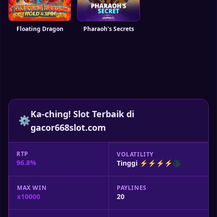
Floating Dragon
Pharaoh's Secrets
Ka-ching! Slot Terbaik di
⚙️
gacor668slot.com
RTP
VOLATILITY
96.8%
Tinggi ⚡⚡⚡⚡🌑
MAX WIN
PAYLINES
x10000
20