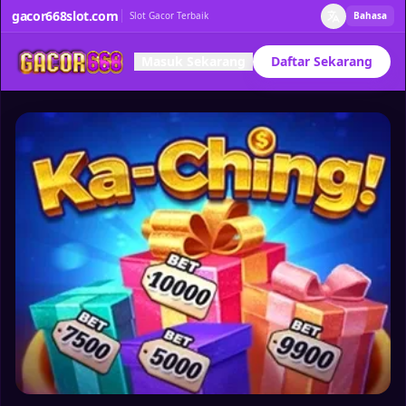
gacor668slot.com
Slot Gacor Terbaik
Bahasa
Masuk Sekarang
Daftar Sekarang